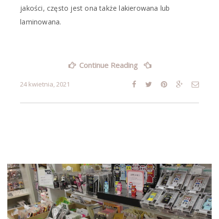
jakości, często jest ona także lakierowana lub
laminowana.
„Obwoluta
Continue Reading
–
czym
24 kwietnia, 2021
się
charakteryzuje?”