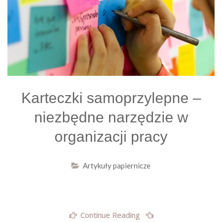
Karteczki samoprzylepne –
niezbędne narzędzie w
organizacji pracy
Artykuły papiernicze
„Karteczki
Continue Reading