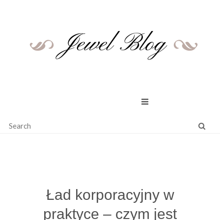
Skip
to
content
Ład korporacyjny w
praktyce – czym jest