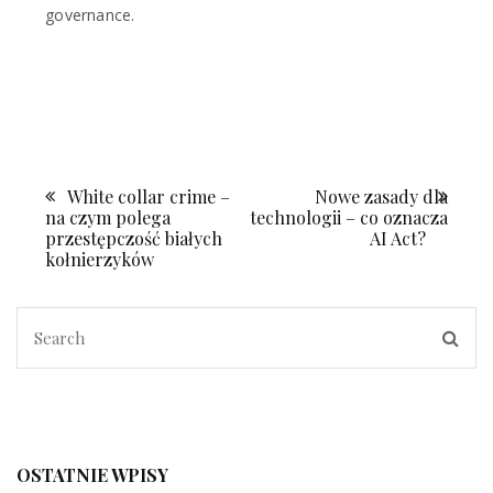
governance.
White collar crime –
Nowe zasady dla
Nawigacja
na czym polega
technologii – co oznacza
wpisu
przestępczość białych
AI Act?
kołnierzyków
OSTATNIE WPISY