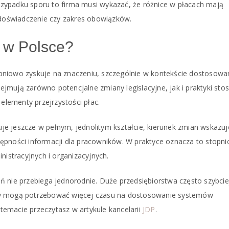
zypadku sporu to firma musi wykazać, że różnice w płacach mają
k doświadczenie czy zakres obowiązków.
e w Polsce?
pniowo zyskuje na znaczeniu, szczególnie w kontekście dostosowa
jmują zarówno potencjalne zmiany legislacyjne, jak i praktyki st
 elementy przejrzystości płac.
uje jeszcze w pełnym, jednolitym kształcie, kierunek zmian wskazuj
ępności informacji dla pracowników. W praktyce oznacza to stopn
stracyjnych i organizacyjnych.
ń nie przebiega jednorodnie. Duże przedsiębiorstwa często szybcie
my mogą potrzebować więcej czasu na dostosowanie systemów
emacie przeczytasz w artykule kancelarii
JDP
.