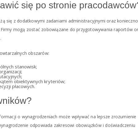
awić się po stronie pracodawców
ą się z dodatkowymi zadaniami administracyjnymi oraz konieczno
. Firmy mogą zostać zobowiązane do przygotowywania raportów o
.
powtarzalnych obszarów:
gólnych stanowisk;
rganizacji;
utacyjnych;
kątem obiektywnych kryteriów;
cyzji płacowych.
owników?
formacji o wynagrodzeniach może wpływać na lepsze zrozumienie
y wynagrodzenie odpowiada zakresowi obowiązków i doświadczeniu