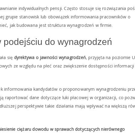
awnianie indywidualnych pensji. Często stosuje się rozwiązania poś
nej grupie stanowisk lub obowiązek informowania pracowników o
umieć, jak budowana jest struktura wynagrodzeń w firmie.
 podejściu do wynagrodzeń
ała się
dyrektywa o jawności wynagrodzeń
, przyjęta na poziomie U
acowych ze względu na płeć oraz zwiększenie dostępności informacji
zek informowania kandydatów o proponowanym wynagrodzeniu prz
 raportować dane dotyczące luki płacowej w organizacji, co pozw
 dłuższej perspektywie takie działania mają wpływać na większą ró
eniesienie ciężaru dowodu w sprawach dotyczących nierównego