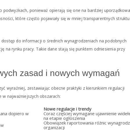
 podwyżkach, ponieważ opierają się one na bardziej uporządkow
asności, które często pojawiały się w mniej transparentnych strukt
e dostęp do informacji o średnich wynagrodzeniach na podobnych
ję na rynku pracy. Takie dane stają się punktem odniesienia przy
wych zasad i nowych wymagań
wyraźniej, zestawiając obecne praktyki z kierunkiem regulacji
ce w najważniejszych obszarach:
Nowe regulacje i trendy
iana dopiero w
Coraz częściej wymagane ujawnienie widełe
na etapie ogłoszenia
Obowiązek raportowania różnic wynagrod
ów
organizacji